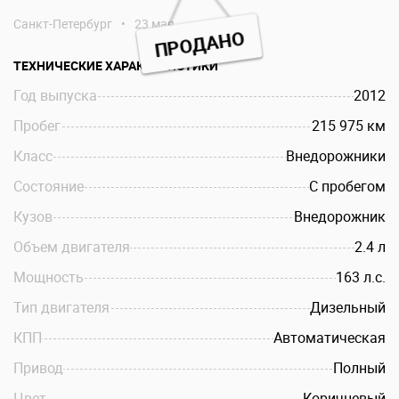
Санкт-Петербург
•
23 мая
ПРОДАНО
ТЕХНИЧЕСКИЕ ХАРАКТЕРИСТИКИ
Год выпуска
2012
Пробег
215 975 км
Класс
Внедорожники
Состояние
С пробегом
Кузов
Внедорожник
Объем двигателя
2.4 л
Мощность
163 л.c.
Тип двигателя
Дизельный
КПП
Автоматическая
Привод
Полный
Цвет
Коричневый