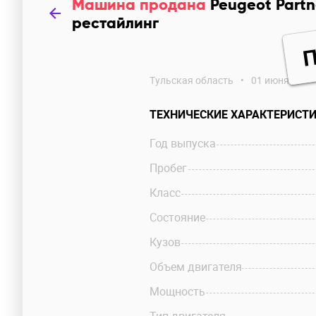
Машина продана
Peugeot Partn
рестайлинг
Тульская область
•
01 июня
ТЕХНИЧЕСКИЕ ХАРАКТЕРИСТ
Год выпуска
Пробег
Класс
Состояние
Кузов
Объем двигателя
Мощность