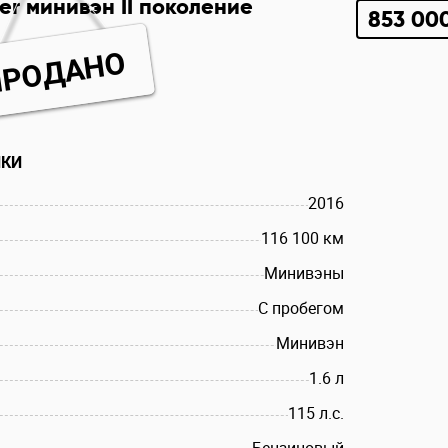
er минивэн II поколение
853 00
ПРОДАНО
ИКИ
2016
116 100 км
Минивэны
С пробегом
Минивэн
1.6 л
115 л.c.