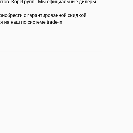
нтов. КорсГрупп - Мы официальные дилеры
иобрести с гарантированной скидкой:
 на наш по системе trade-in