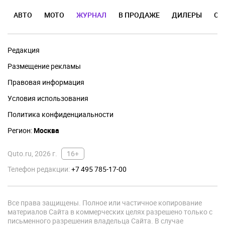
АВТО
МОТО
ЖУРНАЛ
В ПРОДАЖЕ
ДИЛЕРЫ
ОТ
Редакция
Размещение рекламы
Правовая информация
Условия использования
Политика конфиденциальности
Регион:
Москва
Quto.ru, 2026 г.
16+
Телефон редакции:
+7 495 785-17-00
Все права защищены. Полное или частичное копирование
материалов Сайта в коммерческих целях разрешено только с
письменного разрешения владельца Сайта. В случае