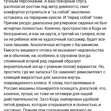
тучным персонажам. А ваш покорный слуга,
располагая ростом под метр девяносто, смог
комфортно устроиться и "за собой", мысленно
оставаясь на переднем кресле. И "перед собой" тоже.
Причем ресурс диапазона регулировок сиденья не был
исчерпан полностью. Конечно, пространство в Kuga не
безгранично, и как ни крути, а третий на галерке, если
он не ребенок или не худосочный пассажир, будет все-
таки лишним. Аналогичная история с багажником.
Емкость вещевого отсека не вызывает недовольства
ни в обычном, ни, особенно, в грузовом (когда
сложенный второй ряд сидений образует
внушительный ангар с ровным полом) вариантах. Но,
простите, где же запаска? Ее заменяет ремкомплект с
клеящей жидкостью для закачки внутрь
поврежденного колеса. К слову, поставляемые в
Россию машины планируется оснащать докаткой, что,
конечно, лучше, но тоже не оптимум для нашей
действительности. Зато Kuga экипирован удобной
пятой дверью, которая открывается и полностью, и
частично. Причем при открывании верхнего ее