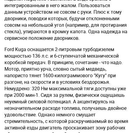
интегрированным в него жалом. Пользоваться
данным устройством не совсем с руки. Плюс к тому
дворники, поводки которых, будучи отклоненными
совсем на небольшой угол (например, для протирания
стекла), упираются в кромку капота. Одна надежда на
сервисное положение дворников.
Ford Kuga оснащается 2-литровым турбодизелем
мощностью 136 л.с. и 6-ступенчатой механической
коробкой передач. В принципе, сочетание - что надо.
Мотор, приятно урча, словно сытый медведь,
напористо тянет 1600-килограммового "Кугу" при
разгоне, на скорости и в условиях бездорожья.
Немудрено: 320 Нм максимальной тяги доступны уже
при 2000 мин-1. Сидя за рулем, физически ощущаешь
неуемный силовой потенциал. А акцентируясь на
незначительном расходе топлива, получаешь двойное
удовольствие. Однако немного смущает
стремительность, с которой раскручиваемый во время
активной езды двигатель проскакивает зону рабочих