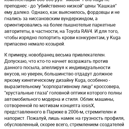
преподнес - до "убийственно низкой" цены "Кашкая"
ему далеко. Однако, как выяснилось, фордовцы и не
гнались за ниссановским вундеркиндом, а
ориентировались на более пышнотелые паркетные
авторитеты, в частности, на Toyota RAV4. И для того,
чтобы изрядно попортить крови конкурентам, у Kuga
припасено немало козырей.
К примеру, новобранец весьма привлекателен.
Допускаю, что кто-то начнет возражать против
данного посыла, апеллируя к индивидуальности
вкусов, но уверен, большинство отдадут должное
яркому кинетическому дизайну Kuga, особенно -
выразительному "корпоративному лицу" кроссовера,
"хрустальные глаза" головной оптики которого полны
автомобильного модерна и стиля. Облик машины,
сотворенной по мотивам концепта iosisX,
представленного в Париже в 2006‑м, стремителен и
напорист. Пожалуй, лишь намек на грузность профиля,
обусловленный, скорее всего, стремлением создателей