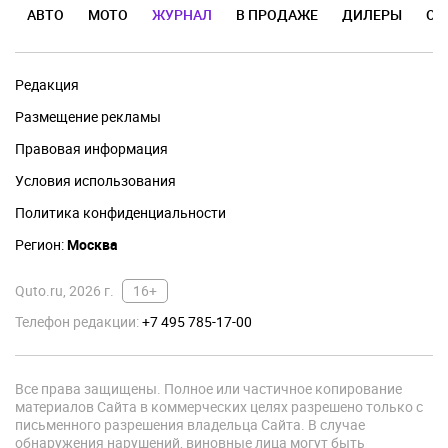
АВТО
МОТО
ЖУРНАЛ
В ПРОДАЖЕ
ДИЛЕРЫ
ОТ
Редакция
Размещение рекламы
Правовая информация
Условия использования
Политика конфиденциальности
Регион:
Москва
Quto.ru, 2026 г.
16+
Телефон редакции:
+7 495 785-17-00
Все права защищены. Полное или частичное копирование
материалов Сайта в коммерческих целях разрешено только с
письменного разрешения владельца Сайта. В случае
обнаружения нарушений, виновные лица могут быть