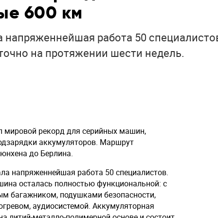
ые 600 км
 напряженнейшая работа 50 специалисто
точно на протяжении шести недель.
л мировой рекорд для серийных машин,
подзарядки аккумуляторов. Маршрут
Мюнхена до Берлина.
ла напряженнейшая работа 50 специалистов.
шина осталась полностью функциональной: с
ым багажником, подушками безопасности,
огревом, аудиосистемой. Аккумуляторная
на литий-металло-полимерной основе и состоит