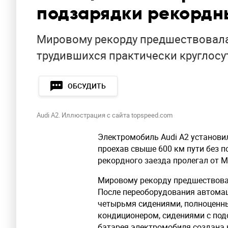
подзарядки рекордн
Мировому рекорду предшествовала
трудившихся практически круглосу
ОБСУДИТЬ
Audi A2. Иллюстрация с сайта topspeed.com
Электромобиль Audi A2 установи
проехав свыше 600 км пути без 
рекордного заезда пролегал от 
Мировому рекорду предшествова
После переоборудования автома
четырьмя сидениями, полноценн
кондиционером, сидениями с под
батарея электромобиля создана 