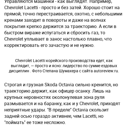
Управляются машинки - как выглядят. Например,
Chevrolet Lacetti - просто и без затей. Хорошо стоит на
прямой, точно перестраивается, охотно, с небольшими
кренами заходит в повороты и даже на волнах
покрытия крепко держится за траекторию. А если в
быстром вираже испугаться и сбросить газ, то
Chevrolet уплывает в занос настолько плавно, что
корректировать его зачастую и не нужно.
Chevrolet Lacetti корейского производства едет, как
выглядит, — просто и ясно: лидерство по сумме ездовых
дисциплин . Фото Степана Шумахера с сайта autoreview.ru.
Строгая и грузная Skoda Octavia сильно кренится, но
траекторию держит, как офицер осанку. Лишь на
крупных неровностях околонулевая зона руля
размывается и на баранку, как и у Chevrolet, приходят
неприятные удары. "В пределе" Octavia скользит
задней осью гораздо активнее, чем Lacetti, но
"поймать" ее тоже несложно.