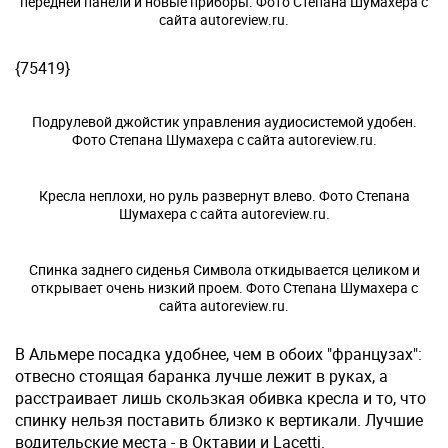
передней панели и новые приборы. Фото Степана Шумахера с
сайта autoreview.ru.
{75419}
Подрулевой джойстик управления аудиосистемой удобен.
Фото Степана Шумахера с сайта autoreview.ru.
Кресла неплохи, но руль развернут влево. Фото Степана
Шумахера с сайта autoreview.ru.
Спинка заднего сиденья Символа откидывается целиком и
открывает очень низкий проем. Фото Степана Шумахера с
сайта autoreview.ru.
В Альмере посадка удобнее, чем в обоих "французах":
отвесно стоящая баранка лучше лежит в руках, а
расстраивает лишь скользкая обивка кресла и то, что
спинку нельзя поставить близко к вертикали. Лучшие
водительские места - в Октавии и Lacetti.