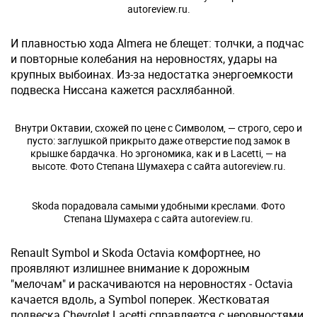
autoreview.ru.
И плавностью хода Almera не блещет: толчки, а подчас
и повторные колебания на неровностях, удары на
крупных выбоинах. Из-за недостатка энергоемкости
подвеска Ниссана кажется расхлябанной.
Внутри Октавии, схожей по цене с Символом, — строго, серо и
пусто: заглушкой прикрыто даже отверстие под замок в
крышке бардачка. Но эргономика, как и в Lacetti, — на
высоте. Фото Степана Шумахера с сайта autoreview.ru.
Skoda порадовала самыми удобными креслами. Фото
Степана Шумахера с сайта autoreview.ru.
Renault Symbol и Skoda Octavia комфортнее, но
проявляют излишнее внимание к дорожным
"мелочам" и раскачиваются на неровностях - Octavia
качается вдоль, а Symbol поперек. Жестковатая
подвеска Chevrolet Lacetti справляется с неровностями