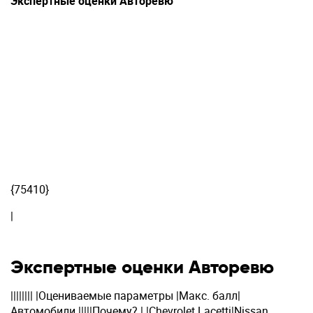
Экспертные оценки Авторевю
{75410}
|
Экспертные оценки Авторевю
|||||||| |Оцениваемые параметры |Макс. балл|
Автомобили |||||Почему? | |Chevrolet Lacetti|Nissan