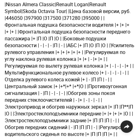
|Nissan Almera Classic|Renault Logan|Renault
Symbol|Skoda Octavia Tour| |Цена базовой версии, руб.
|446050 |397900 |317500 |371280 |395000 | |
Фронтальная подушка безопасности водителя |+ |+ |+
|+ |+ | |Фронтальная подушка безопасности переднего
пассажира |+ |П |О |П |О | |Боковые подушки
безопасности | - | - | - |П | - | |АБС |+ |П |О |П |О | |Усилитель
рулевого управления |+ |+ |+ |+ |+ | |Регулируемая по
углу наклона рулевая колонка |+ |+ | - |+ |+ | |
Регулируемая по вылету рулевая колонка |+ | - | - | - |+ | |
Мультифункциональное рулевое колесо |+ | - | - | - | - | |
Отделка рулевого колеса кожей |+ | - |П |П | - | |
Центральный замок |+ |+*|+* |+*|О | |Противоугонная
сигнализация | - |П | - | - | - | |Обогрев зоны покоя
передних стеклоочистителей | - |+ | - | - | - | |
Электропривод и обогрев наружных зеркал |+ |П |П**|П
|О | |Электростеклоподъемники передние |+ |+ |+ |+ |О | |
Электростеклоподъемники задние |+ |П |П |П | - | |
Обогрев передних сидений | - |П |П |П | - | |Регулировка
водительского сиденья по высоте |+ |П |П |П |+ | |