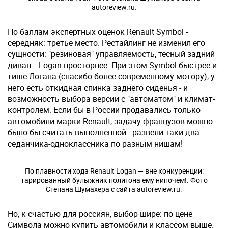
autoreview.ru.
По баллам экспертных оценок Renault Symbol -
середняк: третье место. Рестайлинг не изменил его
сущности: "резиновая" управляемость, тесный задний
диван… Logan просторнее. При этом Symbol быстрее и
тише Логана (спасибо более современному мотору), у
него есть откидная спинка заднего сиденья - и
возможность выбора версии с "автоматом" и климат-
контролем. Если бы в России продавались только
автомобили марки Renault, задачу французов можно
было бы считать выполненной - развели-таки два
седанчика-одноклассника по разным нишам!
По плавности хода Renault Logan — вне конкуренции:
тарированный булыжник полигона ему нипочем!. Фото
Степана Шумахера с сайта autoreview.ru.
Но, к счастью для россиян, выбор шире: по цене
Символа можно купить автомобили и классом выше.