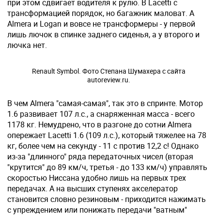
при этом сдвигает водителя к рулю. В Lacetti с
трансформацией порядок, но багажник маловат. А
Almera и Logan и вовсе не трансформеры - у первой
лишь лючок в спинке заднего сиденья, а у второго и
лючка нет.
Renault Symbol. Фото Степана Шумахера с сайта
autoreview.ru.
В чем Almera "самая-самая", так это в спринте. Мотор
1.6 развивает 107 л.с., а снаряженная масса - всего
1178 кг. Немудрено, что в разгоне до сотни Almera
опережает Lacetti 1.6 (109 л.с.), который тяжелее на 78
кг, более чем на секунду - 11 с против 12,2 с! Однако
из-за "длинного" ряда передаточных чисел (вторая
"крутится" до 89 км/ч, третья - до 133 км/ч) управлять
скоростью Ниссана удобно лишь на первых трех
передачах. А на высших ступенях акселератор
становится словно резиновым - приходится нажимать
с упреждением или понижать передачи "ватным"