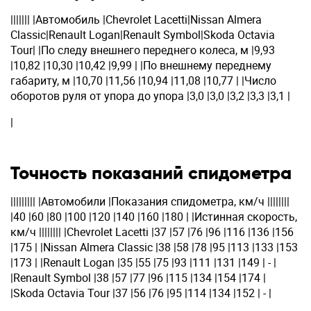
||||||| |Автомобиль |Chevrolet Lacetti|Nissan Almera
Classic|Renault Logan|Renault Symbol|Skoda Octavia
Tour| |По следу внешнего переднего колеса, м |9,93
|10,82 |10,30 |10,42 |9,99 | |По внешнему переднему
габариту, м |10,70 |11,56 |10,94 |11,08 |10,77 | |Число
оборотов руля от упора до упора |3,0 |3,0 |3,2 |3,3 |3,1 |
|
Точность показаний спидометра
||||||||| |Автомобили |Показания спидометра, км/ч ||||||||
|40 |60 |80 |100 |120 |140 |160 |180 | |Истинная скорость,
км/ч |||||||| |Chevrolet Lacetti |37 |57 |76 |96 |116 |136 |156
|175 | |Nissan Almera Classic |38 |58 |78 |95 |113 |133 |153
|173 | |Renault Logan |35 |55 |75 |93 |111 |131 |149 | - |
|Renault Symbol |38 |57 |77 |96 |115 |134 |154 |174 |
|Skoda Octavia Tour |37 |56 |76 |95 |114 |134 |152 | - |