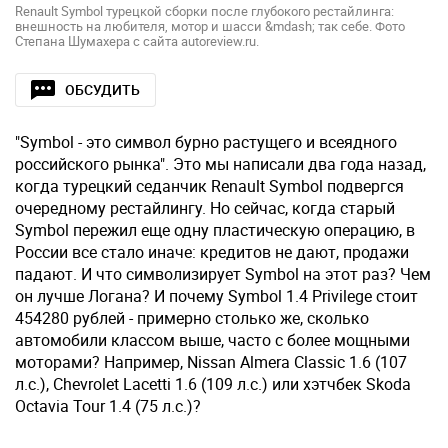
Renault Symbol турецкой сборки после глубокого рестайлинга:
внешность на любителя, мотор и шасси &mdash; так себе. Фото
Степана Шумахера с сайта autoreview.ru.
ОБСУДИТЬ
"Symbol - это символ бурно растущего и всеядного
российского рынка". Это мы написали два года назад,
когда турецкий седанчик Renault Symbol подвергся
очередному рестайлингу. Но сейчас, когда старый
Symbol пережил еще одну пластическую операцию, в
России все стало иначе: кредитов не дают, продажи
падают. И что символизирует Symbol на этот раз? Чем
он лучше Логана? И почему Symbol 1.4 Privilege стоит
454280 рублей - примерно столько же, сколько
автомобили классом выше, часто с более мощными
моторами? Например, Nissan Almera Classic 1.6 (107
л.с.), Chevrolet Lacetti 1.6 (109 л.с.) или хэтчбек Skoda
Octavia Tour 1.4 (75 л.с.)?