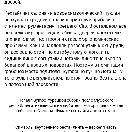
дверей.
Рестайлинг салона - и вовсе символический: пухлая
верхушка передней панели и приятные приборы в
стиле инструментария "третьего" Clio. В остальном все
по-прежнему: простецкая обивка дверей, крохотные
кнопки климат-контроля и старые эргономические
проблемы. Как ни наклоняй развернутый к окну руль,
он все равно стоит по-автобусному отлого, и ты
сидишь либо с согнутыми ногами, либо тянешься за
баранкой в правых поворотах. Поэтому в номинации
"рабочее место водителя" Symbol не лучше Логана - у
того руль не регулируется, но стоит ровно, без наклона
в поперечной плоскости.
Renault Symbol турецкой сборки после глубокого
рестайлинга: внешность на любителя, мотор и шасси — так
себе. Фото Степана Шумахера с сайта autoreview.ru.
Символы внутреннего рестайлинга — верхняя часть