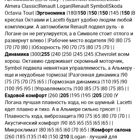
Almera Classic|Renault Logan|Renault Symbol|Skoda
Octavia Tour| |
Эргономика
|180|
150
|
150
|
150
|145 |
150
|В
креслах Октавии и Lacetti будет удобно людям любой
комплекции. А автомобили Renault подвел руль - в
Логане он не регулируется, а в Символе стоит отлого и
развернут влево | |Рабочее место водителя |90 |80 |75
|70 |70 |80 | |Обзорность |90 |70 |75 |80 |75 |70 | |
Динамика
|300|
255
|240 |250 |245 |245 |Chevrolet всем
хорош. Октавию сдерживает скромный моторчик,
Symbol подвела невнятная управляемость, а Альмеру -
еще и неудобные тормоза| |Разгонная динамика |90
|75 |75 |70 |75 |65 | |Тормозная динамика |110 |95 |90
|100 |95 |95 | |Управляемость |100 |85 |75 |80 |75 |85 | |
Ездовой комфорт
|260 |
205
|195 |195 |
205
|200 |У
Логана лучшая плавность хода, но он шумный. Lacetti
едет плавно и тихо. А в Альмере сильно трясет | |
Плавность хода, виброзащита |90 |75 |65 |80 |70 |70 | |
Акустический комфорт |90 |65 |65 |55 |65 |65 | |
Микроклимат |80 |65 |65 |60 |70 |65 | |
Комфорт салона
|260 |185 |135 |140 |150 |
210
|Logan - лучший для