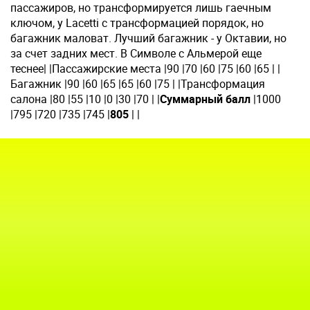
пассажиров, но трансформируется лишь гаечным
ключом, у Lacetti с трансформацией порядок, но
багажник маловат. Лучший багажник - у Октавии, но
за счет задних мест. В Символе с Альмерой еще
теснее| |Пассажирские места |90 |70 |60 |75 |60 |65 | |
Багажник |90 |60 |65 |65 |60 |75 | |Трансформация
салона |80 |55 |10 |0 |30 |70 | |
Суммарный балл
|1000
|795 |720 |735 |745 |
805
| |