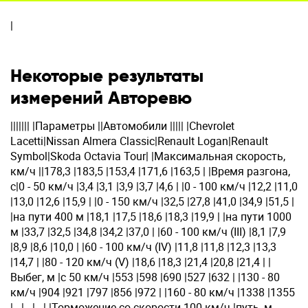
|
Некоторые результаты
измерений Авторевю
||||||| |Параметры ||Автомобили ||||| |Chevrolet
Lacetti|Nissan Almera Classic|Renault Logan|Renault
Symbol|Skoda Octavia Tour| |Максимальная скорость,
км/ч ||178,3 |183,5 |153,4 |171,6 |163,5 | |Время разгона,
с|0 - 50 км/ч |3,4 |3,1 |3,9 |3,7 |4,6 | |0 - 100 км/ч |12,2 |11,0
|13,0 |12,6 |15,9 | |0 - 150 км/ч |32,5 |27,8 |41,0 |34,9 |51,5 |
|на пути 400 м |18,1 |17,5 |18,6 |18,3 |19,9 | |на пути 1000
м |33,7 |32,5 |34,8 |34,2 |37,0 | |60 - 100 км/ч (III) |8,1 |7,9
|8,9 |8,6 |10,0 | |60 - 100 км/ч (IV) |11,8 |11,8 |12,3 |13,3
|14,7 | |80 - 120 км/ч (V) |18,6 |18,3 |21,4 |20,8 |21,4 | |
Выбег, м |с 50 км/ч |553 |598 |690 |527 |632 | |130 - 80
км/ч |904 |921 |797 |856 |972 | |160 - 80 км/ч |1338 |1355
| - | - | - | |Торможение со скорости 100 км/ч |путь, м