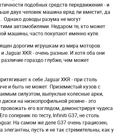
ктичности подобных средств передвижения - и
льше двух человек машина вряд ли вместит, да
… Однако доводы разума не могут
тими автомобилями. Недаром те, кто может
ной машины, часто покупают именно купе.
священ дорогим игрушкам из мира моторов.
7 и Jaguar XKR - очень разные. И хотя оба они
х различие гораздо глубже, чем может
итягивает к себе Jaguar XKR - при столь
че и быть не может. Приземистый кузов с
каемым силуэтом, выпуклые колесные арки,
диски на низкопрофильной резине - это
 провожать его взглядом, демонстрируя чудеса
 соперник по тесту, Infiniti G37, не столь
guar. На самом же деле G37 очень грациозен,
 элегантны, пусть и не так стремительны, как у