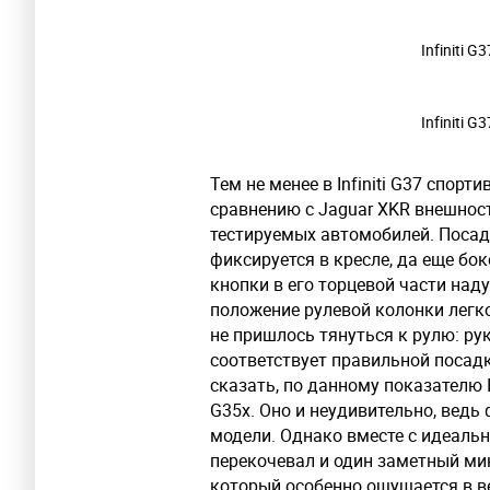
Infiniti G
Infiniti G
Тем не менее в Infiniti G37 спор
сравнению с Jaguar XKR внешност
тестируемых автомобилей. Посадк
фиксируется в кресле, да еще бо
кнопки в его торцевой части над
положение рулевой колонки легк
не пришлось тянуться к рулю: рук
соответствует правильной посадк
сказать, по данному показателю I
G35x. Оно и неудивительно, ведь
модели. Однако вместе с идеальн
перекочевал и один заметный мин
который особенно ощущается в ве