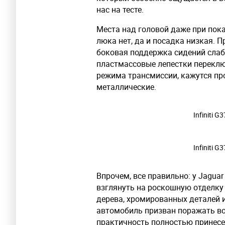
нас на тесте.
Места над головой даже при пока
люка нет, да и посадка низкая. П
боковая поддержка сидений слабе
пластмассовые лепестки переклю
режима трансмиссии, кажутся прос
металлические.
Infiniti G
Infiniti G
Впрочем, все правильно: у Jagua
взглянуть на роскошную отделку 
дерева, хромированных деталей 
автомобиль призван поражать в
практичность полностью принесен