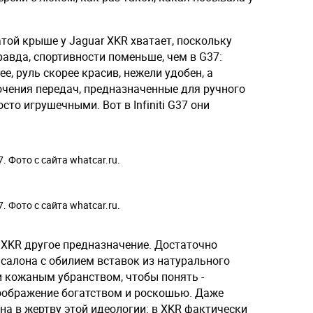
той крыше у Jaguar XKR хватает, поскольку
равда, спортивности поменьше, чем в G37:
е, руль скорее красив, нежели удобен, а
чения передач, предназначенные для ручного
то игрушечными. Вот в Infiniti G37 они
37. Фото с сайта whatcar.ru.
37. Фото с сайта whatcar.ru.
r XKR другое предназначение. Достаточно
салона с обилием вставок из натурального
и кожаным убранством, чтобы понять -
оображение богатством и роскошью. Даже
а в жертву этой идеологии: в XKR фактически