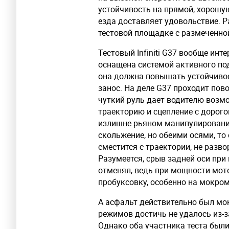
устойчивость на прямой, хорошую
езда доставляет удовольствие. Р
тестовой площадке с размеченной
Тестовый Infiniti G37 вообще инт
оснащена системой активного по
она должна повышать устойчивос
занос. На деле G37 проходит пов
чуткий руль дает водителю возм
траекторию и сцепление с дорогой.
излишне рьяном манипулировани
скольжение, но обеими осями, то
сместится с траектории, не разв
Разумеется, срыв задней оси при
отменял, ведь при мощности мотор
пробуксовку, особенно на мокро
А асфальт действительно был мок
режимов достичь не удалось из-з
Однако оба участника теста был