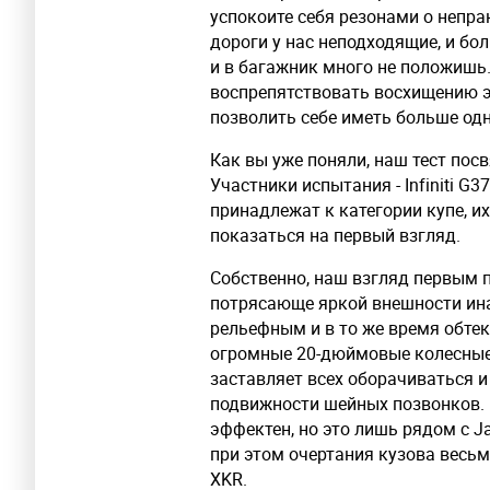
успокоите себя резонами о непра
дороги у нас неподходящие, и бо
и в багажник много не положишь
воспрепятствовать восхищению э
позволить себе иметь больше од
Как вы уже поняли, наш тест по
Участники испытания - Infiniti G3
принадлежат к категории купе, и
показаться на первый взгляд.
Собственно, наш взгляд первым пр
потрясающе яркой внешности ина
рельефным и в то же время обте
огромные 20-дюймовые колесные 
заставляет всех оборачиваться и
подвижности шейных позвонков. Его
эффектен, но это лишь рядом с Ja
при этом очертания кузова весьма
XKR.