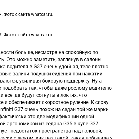
37. Фото с сайта whatcar.ru.
37. Фото с сайта whatcar.ru.
тивности больше, несмотря на спокойную по
ь. Это можно заметить, заглянув в салоны
а водителя в G37 очень удобная, тело плотно
ковые валики подушки сиденья при нажатии
уваются, усиливая боковую поддержку. Ну а
о подобрать так, чтобы даже рослому водителю
и всегда будут согнуты в локтях, что
е и обеспечивает скоростное руление. К слову
nfiniti G37 очень похож на седан той же марки
 фактически это две модификации одной
ой эргономикой из седана G35 в купе G37
ус - недостаток пространства над головой,
рсии с люком, как раз такой, какая побывала у