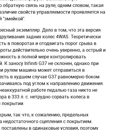
 обратную связь на руле; одним словом, такая
азличие свойств управляемости проявляется на
 "змейкой".
ересный экземпляр. Дело в том, что эта версия
друливания задних колес 4WAS. Теоретически
ть в поворотах и отодвигать порог срыва в
ороты действительно очень уверенно, а острый и
ожность в полной мере контролировать
 К заносу Infiniti G37 не склонен, однако при
и рулем машина может отправиться в
 есть в худшем случае G37 равномерно боком
орачиваясь под углом к направлению движения.
 неаккуратной работе педалью газа никто не
а в 333 л. с. нетрудно сорвать колеса в
м покрытии.
рым, так что, к сожалению, предельных
а недостаточного сцепления с покрытием.
и поставлены в одинаковые условия, поэтому