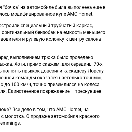
ая "бочка" на автомобиле была выполнена еще в
алось модифицированное купе AMC Hornet.
построили специальный трубчатый каркас,
 оригинальный бензобак на емкость меньшего
 водителя и рулевую колонку к центру салона
 перед выполнением трюка было проведено
жка. Хотя, прямо скажем, для середины 70-х
Выполнять прыжок доверили каскадеру Лорену
мочной команды оказался настолько точным,
о до 100 км/ч, точно приземлился на колеса.
бля. Единственное повреждение – треснувшее
ке? Все дело в том, что AMC Hornet, на
 с молотка. О продаже автомобиля красного
Hemmings.