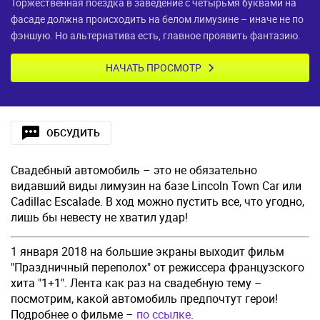
Торжественная поездка в заведение с четырьмя буквами на
фасаде должна происходить на белом лимузине – иначе не по
фэншую. Но альтернатива есть, главное проявить фантазию.
НАЧАТЬ ПРОСМОТР
ОБСУДИТЬ
Свадебный автомобиль – это не обязательно
видавший виды лимузин на базе Lincoln Town Car или
Cadillac Escalade. В ход можно пустить все, что угодно,
лишь бы невесту не хватил удар!
1 января 2018 на большие экраны выходит фильм
"Праздничный переполох" от режиссера французского
хита "1+1". Лента как раз на свадебную тему –
посмотрим, какой автомобиль предпочтут герои!
Подробнее о фильме –
по ссылке
.