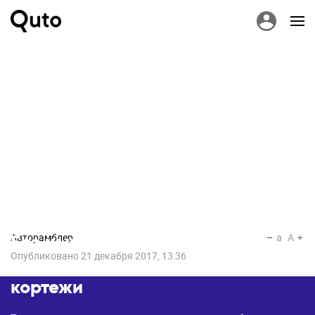
Авторамблер
a
A
Без цыган и медведей: самые
Опубликовано
21 декабря 2017, 13:36
оригинальные свадебные
кортежи