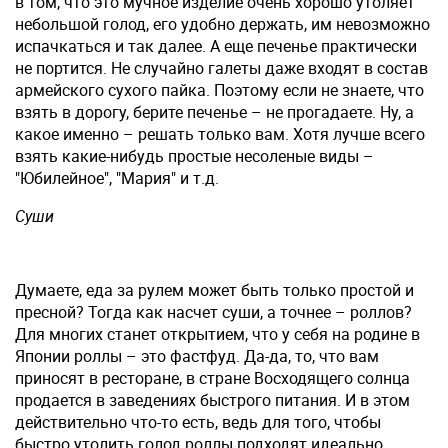
в том, что это мучное изделие очень хорошо утоляет
небольшой голод, его удобно держать, им невозможно
испачкаться и так далее. А еще печенье практически
не портится. Не случайно галеты даже входят в состав
армейского сухого пайка. Поэтому если не знаете, что
взять в дорогу, берите печенье – не прогадаете. Ну, а
какое именно – решать только вам. Хотя лучше всего
взять какие-нибудь простые несоленые виды –
"Юбилейное", "Мария" и т.д.
Суши
Думаете, еда за рулем может быть только простой и
пресной? Тогда как насчет суши, а точнее – роллов?
Для многих станет открытием, что у себя на родине в
Японии роллы – это фастфуд. Да-да, то, что вам
приносят в ресторане, в стране Восходящего солнца
продается в заведениях быстрого питания. И в этом
действительно что-то есть, ведь для того, чтобы
быстро утолить голод роллы подходят идеально.