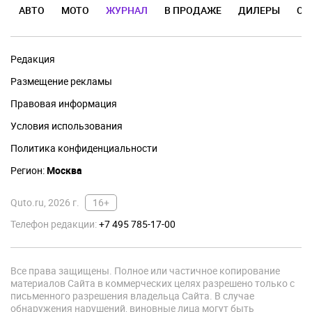
АВТО
МОТО
ЖУРНАЛ
В ПРОДАЖЕ
ДИЛЕРЫ
ОТ
Редакция
Размещение рекламы
Правовая информация
Условия использования
Политика конфиденциальности
Регион:
Москва
Quto.ru, 2026 г.
16+
Телефон редакции:
+7 495 785-17-00
Все права защищены. Полное или частичное копирование
материалов Сайта в коммерческих целях разрешено только с
письменного разрешения владельца Сайта. В случае
обнаружения нарушений, виновные лица могут быть