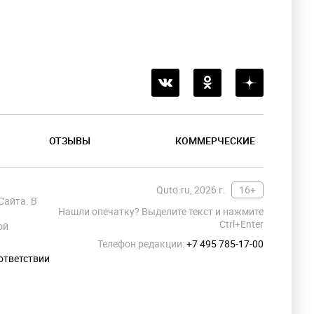
ОТЗЫВЫ
КОММЕРЧЕСКИЕ
Quto.ru, 2026 г.
16+
Сайта. В
Нашли опечатку? Выделите текст и нажмите
Ctrl+Enter
ой
Телефон редакции:
+7 495 785-17-00
ответствии