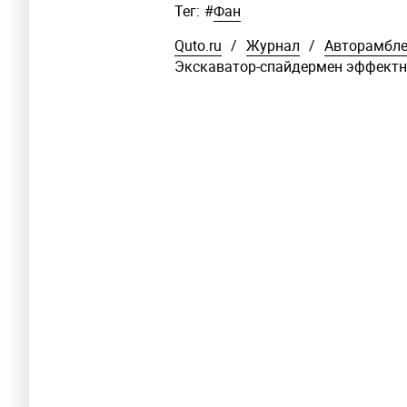
Тег:
#
Фан
Quto.ru
/
Журнал
/
Авторамбл
Экскаватор-спайдермен эффектно