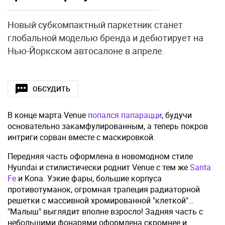
Новый субкомпактный паркетник станет
глобальной моделью бренда и дебютирует на
Нью-Йоркском автосалоне в апреле.
ОБСУДИТЬ
В конце марта Venue
попался папарацци
, будучи
основательно закамфулированным, а теперь покров
интриги сорван вместе с маскировкой.
Передняя часть оформлена в новомодном стиле
Hyundai и стилистически роднит Venue с тем же
Santa
Fe
и Kona. Узкие фары, большие корпуса
противотуманок, огромная трапеция радиаторной
решетки с массивной хромированной "клеткой"…
"Малыш" выглядит вполне взросло! Задняя часть с
небольшими фонарями оформлена скромнее и