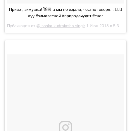
Привет, зимушка! 👋🏼 а мы не ждали, честно говоря... 🤷🏼‍♀️
#уу #зимавесной #природачудит #снег
Публикация от @
saska.kudraiasha.singir
1 Июн 2018 в 5:34 PDT