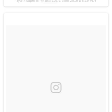
Публикация от @
uso.101
1 Июн 2018 в 8:19 PDT