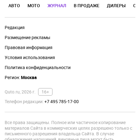
АВТО
МОТО
ЖУРНАЛ
В ПРОДАЖЕ
ДИЛЕРЫ
ОТ
Редакция
Размещение рекламы
Правовая информация
Условия использования
Политика конфиденциальности
Регион:
Москва
Quto.ru, 2026 г.
16+
Телефон редакции:
+7 495 785-17-00
Все права защищены. Полное или частичное копирование
материалов Сайта в коммерческих целях разрешено только с
письменного разрешения владельца Сайта. В случае
обнаружения нарушений, виновные лица могут быть