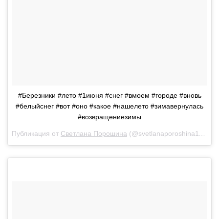
#Березники #лето #1июня #снег #вмоем #городе #вновь
#белыйснег #вот #оно #какое #нашелето #зимавернулась
#возвращениезимы
Публикация от
Светлана Порошина
(@svetlanaporoshina1104)
1