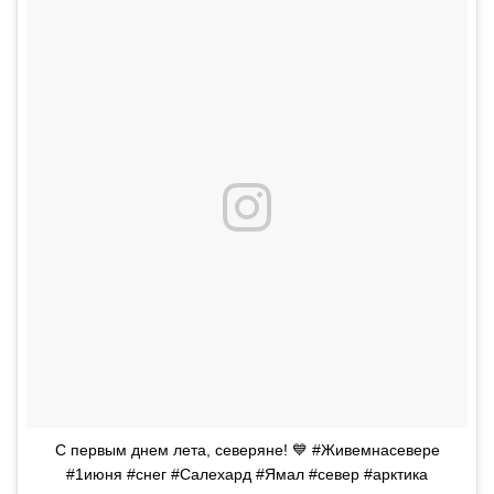
С первым днем лета, северяне! 💙 #Живемнасевере
#1июня #снег #Салехард #Ямал #север #арктика