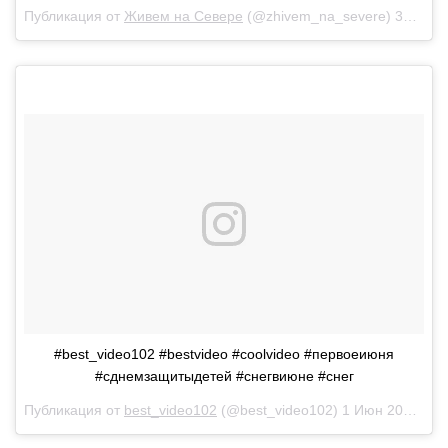
Публикация от
Живем на Севере
(@zhivem_na_severe)
31 Май 2018 в 9:18 PDT
#best_video102 #bestvideo #coolvideo #первоеиюня
#сднемзащитыдетей #снегвиюне #снег
Публикация от
best_video102
(@best_video102)
1 Июн 2018 в 6:04 PDT