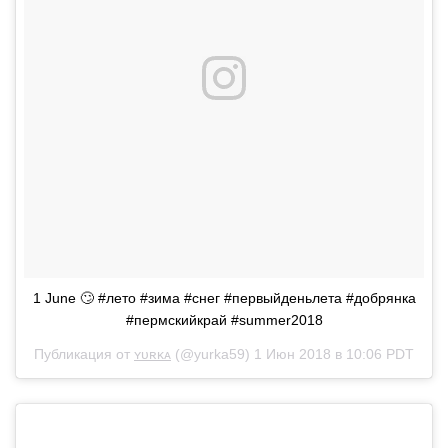
1 June 🙄 #лето #зима #снег #первыйденьлета #добрянка
#пермскийкрай #summer2018
Публикация от
ʏᴜʀᴋᴀ
(@yurka59)
1 Июн 2018 в 10:06 PDT