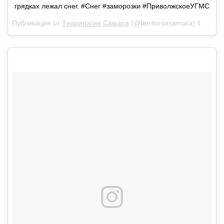
грядках лежал снег. #Снег #заморозки #ПриволжскоеУГМС
Публикация от
Территория Самара
(@territoriiasamara)
1 Июн 2018 в 11:22 PDT