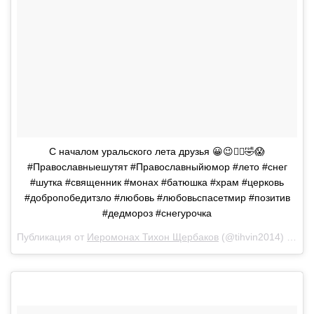
С началом уральского лета друзья 😀😉🤷‍♂️🤣😱
#Православныешутят #Православныйюмор #лето #снег
#шутка #священник #монах #батюшка #храм #церковь
#добропобедитзло #любовь #любовьспасетмир #позитив
#дедмороз #снегурочка
Публикация от
Иеромонах Тихон Щербаков
(@tihvin2014)
1 Июн