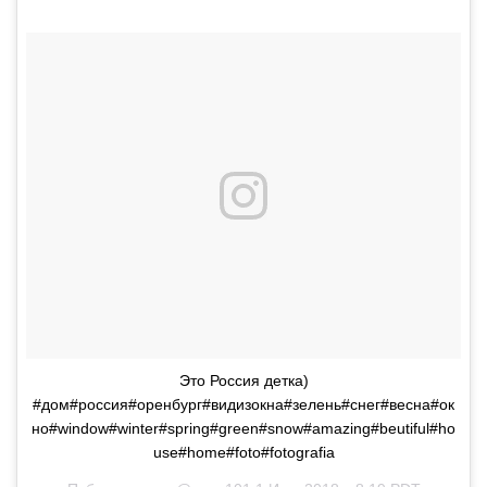
Это Россия детка)
#дом#россия#оренбург#видизокна#зелень#снег#весна#ок
но#window#winter#spring#green#snow#amazing#beutiful#ho
use#home#foto#fotografia