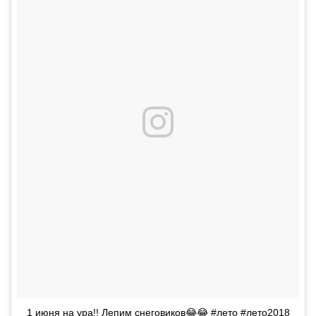
1 июня на ура!! Лепим снеговиков😂😂 #лето #лето2018