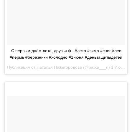
С первым днём лета, друзья ❄️ . #лето #зима #снег #лес
#пермь #березники #холодно #1июня #деньзащитыдетей
Публикация от
Наталья Нижегородова
(@natka___n)
1 Июн 2018 в 9:54 PDT