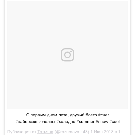
С первым днем лета, друзья! #лето #снег
#набережныечелны #холодно #summer #snow #cool
Публикация от
Татьяна
(@razumova.t.48)
1 Июн 2018 в 1:37 PDT