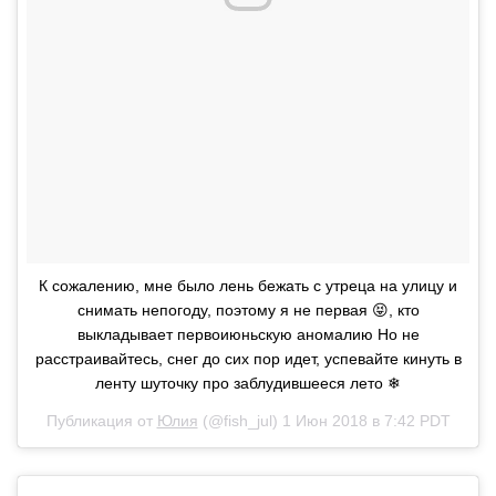
К сожалению, мне было лень бежать с утреца на улицу и
снимать непогоду, поэтому я не первая 😝, кто
выкладывает первоиюньскую аномалию Но не
расстраивайтесь, снег до сих пор идет, успевайте кинуть в
ленту шуточку про заблудившееся лето ❄
Публикация от
Юлия
(@fish_jul)
1 Июн 2018 в 7:42 PDT