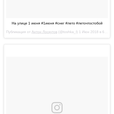
На улице 1 июня #1июня #снег #лето #леточтостобой
Публикация от
Антон Лоскутов
(@toshka_l)
1 Июн 2018 в 6:09 PDT