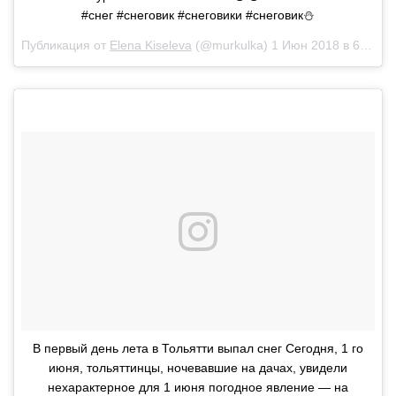
#снег #снеговик #снеговики #снеговик⛄
Публикация от
Elena Kiseleva
(@murkulka)
1 Июн 2018 в 6:31 PDT
В первый день лета в Тольятти выпал снег Сегодня, 1 го
июня, тольяттинцы, ночевавшие на дачах, увидели
нехарактерное для 1 июня погодное явление — на