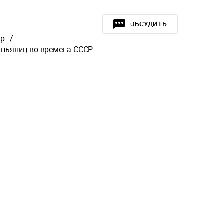
»
ОБСУДИТЬ
ер
/
 пьяниц во времена СССР