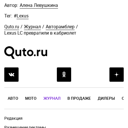
Автор:
Алена Левушкина
Тег:
#
Lexus
Quto.ru
/
Журнал
/
Авторамблер
/
Lexus LC превратили в кабриолет
АВТО
МОТО
ЖУРНАЛ
В ПРОДАЖЕ
ДИЛЕРЫ
ОТ
Редакция
Размещение рекламы