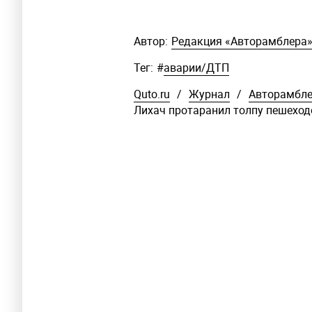
Автор:
Редакция «Авторамблера
Тег:
#
аварии/ДТП
Quto.ru
/
Журнал
/
Авторамбл
Лихач протаранил толпу пешеход