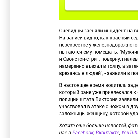
Очевидцы засняли инцидент на ви
На записи видно, как красный с
перекрестке у железнодорожного
пытаются ему помешать. "Мужчин
и Свонстон-стрит, повернул налев
намеренно въехал в толпу, а зат
врезаясь в людей", - заявили в по
В настоящее время водитель заде
который ране уже привлекался к 
полиции штата Виктория заявили,
участвовал в атаке с ножом в др
заложницы женщину, которой уда
Хотите еще больше новостей, фот
нас в
Facebook
,
Вконтакте
,
YouTub