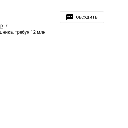
»
ОБСУДИТЬ
ер
/
шника, требуя 12 млн