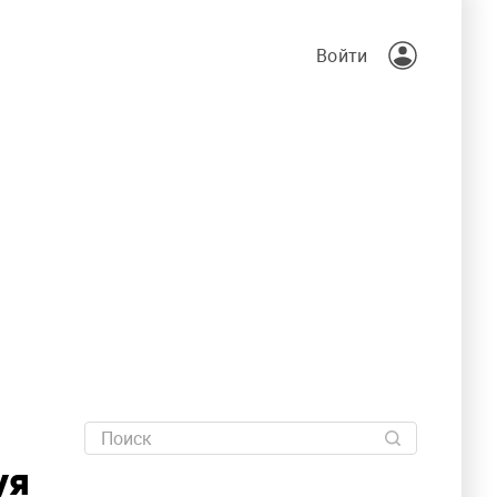
Войти
уя