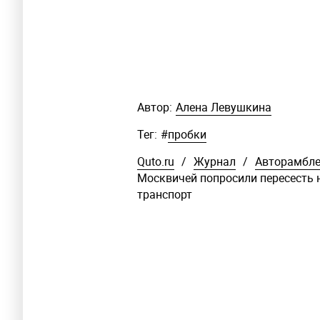
Автор:
Алена Левушкина
Тег:
#
пробки
Quto.ru
/
Журнал
/
Авторамбл
Москвичей попросили пересесть 
транспорт