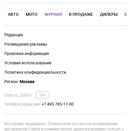
АВТО
МОТО
ЖУРНАЛ
В ПРОДАЖЕ
ДИЛЕРЫ
ОТ
Редакция
Размещение рекламы
Правовая информация
Условия использования
Политика конфиденциальности
Регион:
Москва
Quto.ru, 2026 г.
16+
Телефон редакции:
+7 495 785-17-00
Все права защищены. Полное или частичное копирование
материалов Сайта в коммерческих целях разрешено только с