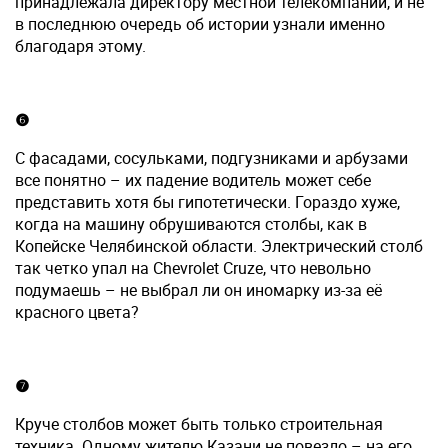
принадлежала директору местной телекомпании, и не
в последнюю очередь об истории узнали именно
благодаря этому.
❻
С фасадами, сосульками, подгузниками и арбузами
все понятно – их падение водитель может себе
представить хотя бы гипотетически. Гораздо хуже,
когда на машину обрушиваются столбы, как в
Копейске Челябинской области. Электрический столб
так четко упал на Chevrolet Cruze, что невольно
подумаешь – не выбрал ли он иномарку из-за её
красного цвета?
❼
Круче столбов может быть только строительная
техника. Одному жителю Казани не повезло – на его