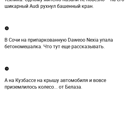
шикарный Audi рухнул башенный кран.
❽
В Сочи на припаркованную Daweoo Nexia упала
бетономешалка. Что тут еще рассказывать.
❾
А на Кузбассе на крышу автомобиля и вовсе
приземлилось колесо... от Белаза.