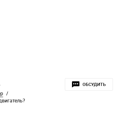
»
ОБСУДИТЬ
ер
/
двигатель?