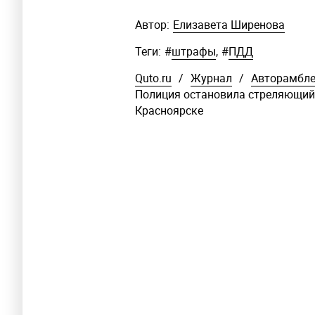
Автор:
Елизавета Ширенова
Теги:
#
штрафы
,
#
ПДД
Quto.ru
/
Журнал
/
Авторамбл
Полиция остановила стреляющий
Красноярске