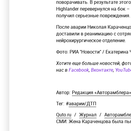
поворачивать. В результате этог
Highlander перевернулся на бок 
получил серьезные повреждения.
После аварии Николая Караченцо
доставили в реанимацию с сотряс
нейрохирургическое отделение.
Фото: РИА "Новости" / Екатерина
Хотите еще больше новостей, фот
нас в
Facebook
,
Вконтакте
,
YouTub
Автор:
Редакция «Авторамблера
Тег:
#
аварии/ДТП
Quto.ru
/
Журнал
/
Авторамбл
СМИ: Жена Караченцова была пь