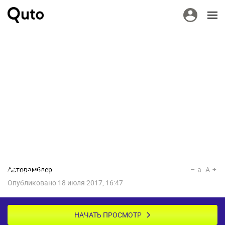
Авторамблер
a
A
Смотрите, во что девушка
Опубликовано
18 июля 2017, 16:47
превратила машину бывшего
НАЧАТЬ ПРОСМОТР