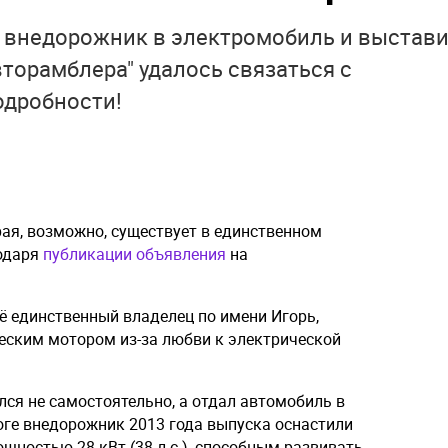
 внедорожник в электромобиль и выстав
вторамблера" удалось связаться с
одробности!
рая, возможно, существует в единственном
годаря
публикации объявления
на
ё единственный владелец по имени Игорь,
еским мотором из-за любви к электрической
ся не самостоятельно, а отдал автомобиль в
оге внедорожник 2013 года выпуска оснастили
ностью 28 кВт (38 л.с.), способным развивать