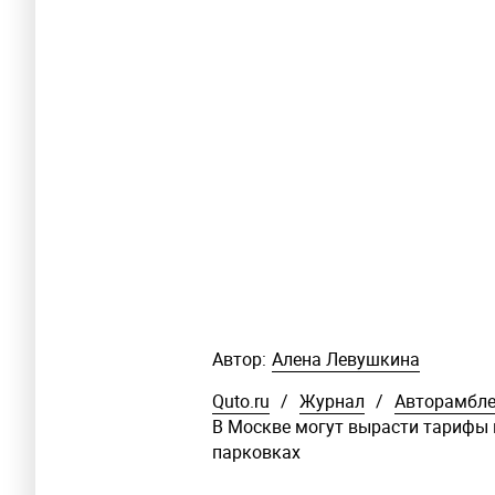
Автор:
Алена Левушкина
Quto.ru
/
Журнал
/
Авторамбл
В Москве могут вырасти тарифы 
парковках