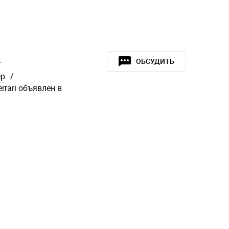
»
ОБСУДИТЬ
ер
/
rrari объявлен в