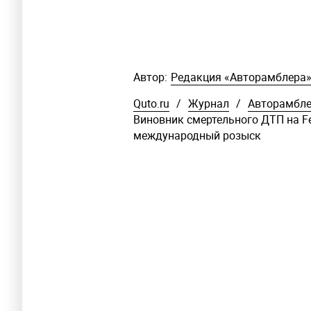
Автор:
Редакция «Авторамблера
Quto.ru
/
Журнал
/
Авторамбл
Виновник смертельного ДТП на Fe
международный розыск