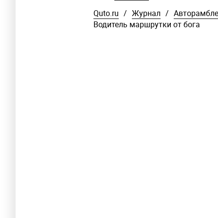
Quto.ru
/
Журнал
/
Авторамбл
Водитель маршрутки от бога