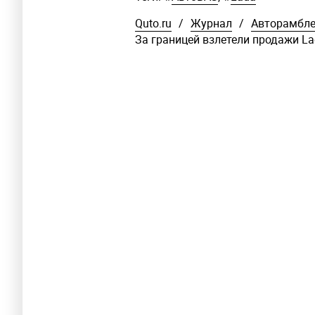
Quto.ru
/
Журнал
/
Авторамбл
За границей взлетели продажи L