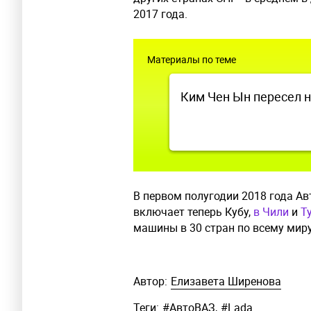
2017 года.
Материалы по теме
Ким Чен Ын пересел на
В первом полугодии 2018 года А
включает теперь Кубу,
в Чили
и
Т
машины в 30 стран по всему миру
Автор:
Елизавета Ширенова
Теги:
#
АвтоВАЗ
,
#
Lada