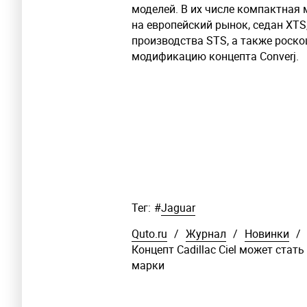
моделей. В их числе компактная
на европейский рынок, седан XTS
производства STS, а также роско
модификацию концепта Converj.
Тег:
#
Jaguar
Quto.ru
/
Журнал
/
Новинки
/
Концепт Cadillac Ciel может ста
марки