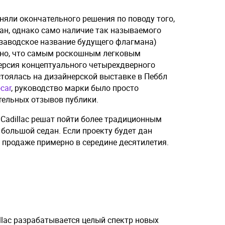
иняли окончательного решения по поводу того,
ан, однако само наличие так называемого
изаводское название будущего флагмана)
тно, что самым роскошным легковым
ерсия концептуального четырехдверного
остоялась на дизайнерской выставке в Пеббл
car
, руководство марки было просто
ельных отзывов публики.
 Cadillac решат пойти более традиционным
 большой седан. Если проекту будет дан
в продаже примерно в середине десятилетия.
llac разрабатывается целый спектр новых