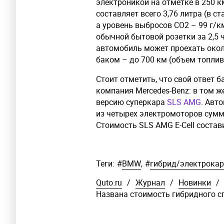
электроникой на отметке в 250 к
составляет всего 3,76 литра (в 
а уровень выбросов СО2 – 99 г/
обычной бытовой розетки за 2,5 
автомобиль может проехать около
баком – до 700 км (объем топлив
Стоит отметить, что свой ответ 
компания Mercedes-Benz: в том ж
версию суперкара
SLS AMG
. Авт
из четырех электромоторов сум
Стоимость SLS AMG E-Cell состав
Теги:
#
BMW
,
#
гибрид/электрокар
Quto.ru
/
Журнал
/
Новинки
/
Названа стоимость гибридного 