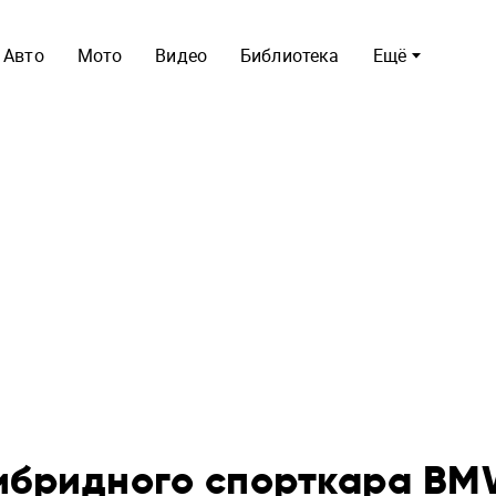
Авто
Мото
Видео
Библиотека
Ещё
гибридного спорткара B