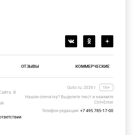
ОТЗЫВЫ
КОММЕРЧЕСКИЕ
Quto.ru, 2026 г.
16+
Сайта. В
Нашли опечатку? Выделите текст и нажмите
Ctrl+Enter
ой
Телефон редакции:
+7 495 785-17-00
ответствии