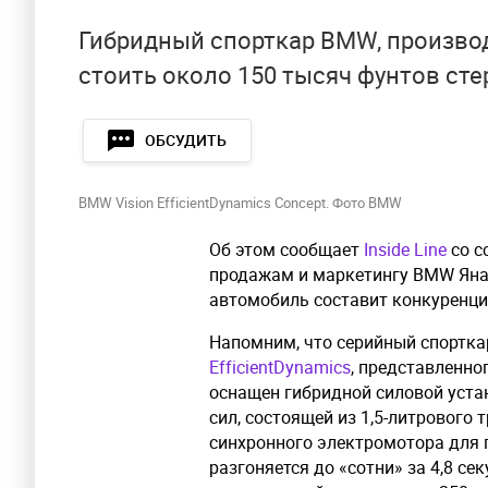
Гибридный спорткар BMW, производс
стоить около 150 тысяч фунтов ст
ОБСУДИТЬ
BMW Vision EfficientDynamics Concept. Фото BMW
Об этом сообщает
Inside Line
со с
продажам и маркетингу BMW Яна 
автомобиль составит конкуренц
Напомним, что серийный спортка
EfficientDynamics
, представленно
оснащен гибридной силовой уст
сил, состоящей из 1,5-литрового
синхронного электромотора для 
разгоняется до «сотни» за 4,8 с