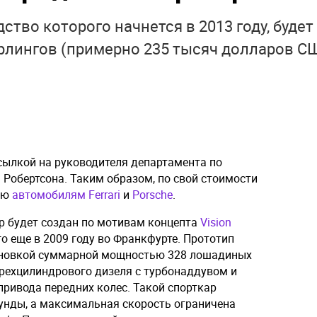
тво которого начнется в 2013 году, будет
ерлингов (примерно 235 тысяч долларов С
сылкой на руководителя департамента по
Робертсона. Таким образом, по свой стоимости
ию
автомобилям Ferrari
и
Porsche
.
р будет создан по мотивам концепта
Vision
го еще в 2009 году во Франкфурте. Прототип
ановкой суммарной мощностью 328 лошадиных
 трехцилиндрового дизеля с турбонаддувом и
привода передних колес. Такой спорткар
екунды, а максимальная скорость ограничена