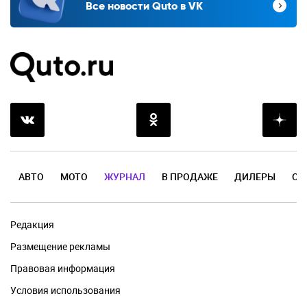
Все новости Quto в VK
АВТО
МОТО
ЖУРНАЛ
В ПРОДАЖЕ
ДИЛЕРЫ
ОТ
Редакция
Размещение рекламы
Правовая информация
Условия использования