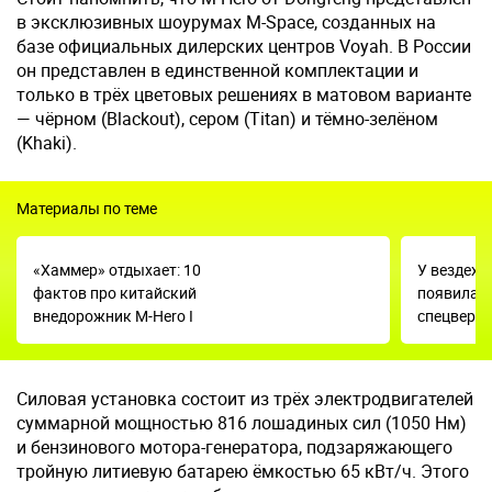
в эксклюзивных шоурумах M-Space, созданных на
базе официальных дилерских центров Voyah. В России
он представлен в единственной комплектации и
только в трёх цветовых решениях в матовом варианте
— чёрном (Blackout), сером (Titan) и тёмно-зелёном
(Khaki).
Материалы по теме
«Хаммер» отдыхает: 10
У вездехо
фактов про китайский
появилас
внедорожник M-Hero I
спецверси
Силовая установка состоит из трёх электродвигателей
суммарной мощностью 816 лошадиных сил (1050 Нм)
и бензинового мотора-генератора, подзаряжающего
тройную литиевую батарею ёмкостью 65 кВт/ч. Этого