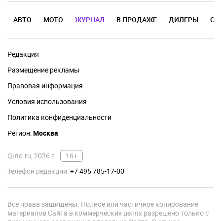
АВТО
МОТО
ЖУРНАЛ
В ПРОДАЖЕ
ДИЛЕРЫ
ОТ
Редакция
Размещение рекламы
Правовая информация
Условия использования
Политика конфиденциальности
Регион:
Москва
Quto.ru, 2026 г.
16+
Телефон редакции:
+7 495 785-17-00
Все права защищены. Полное или частичное копирование
материалов Сайта в коммерческих целях разрешено только с