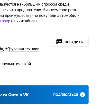
ользуются наибольшим спросом среди
лось, что предпочтения бизнесменов резко
нии преимущественно покупали автомобили
й взор
на «китайцев».
ОБСУДИТЬ
da
,
#
Грузовая техника
с пневматической
сти Quto в VK
ПОДПИСАТЬСЯ