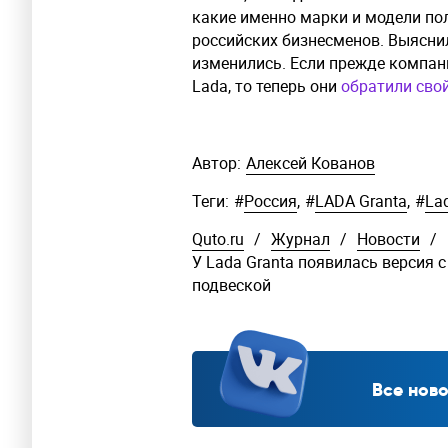
какие именно марки и модели п
российских бизнесменов. Выясни
изменились. Если прежде компа
Lada, то теперь они
обратили сво
Автор:
Алексей Кованов
Теги:
#
Россия
,
#
LADA Granta
,
#
La
Quto.ru
/
Журнал
/
Новости
/
У Lada Granta появилась версия 
подвеской
Все ново