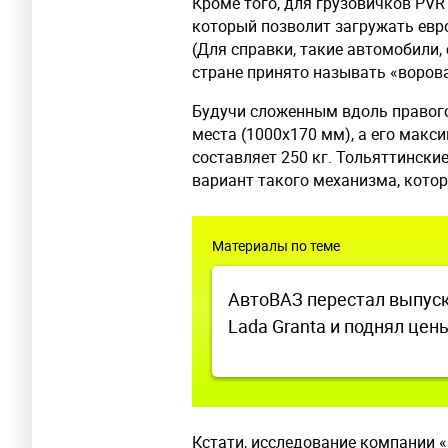
Кроме того, для грузовичков PVR
который позволит загружать евро
(Для справки, такие автомобили, 
стране принято называть «воров
Будучи сложенным вдоль правог
места (1000х170 мм), а его макс
составляет 250 кг. Тольяттински
вариант такого механизма, кото
Материалы по теме
АвтоВАЗ перестал выпус
Lada Granta и поднял цен
Кстати, исследование компании 