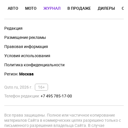
АВТО
МОТО
ЖУРНАЛ
В ПРОДАЖЕ
ДИЛЕРЫ
ОТ
Редакция
Размещение рекламы
Правовая информация
Условия использования
Политика конфиденциальности
Регион:
Москва
Quto.ru, 2026 г.
16+
Телефон редакции:
+7 495 785-17-00
Все права защищены. Полное или частичное копирование
материалов Сайта в коммерческих целях разрешено только с
письменного разрешения владельца Сайта. В случае