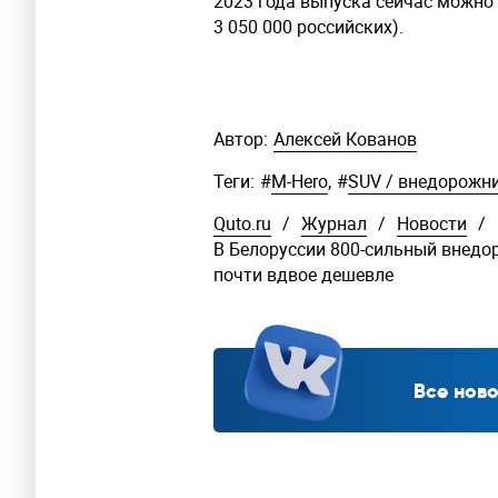
2023 года выпуска сейчас можно 
3 050 000 российских).
Автор:
Алексей Кованов
Теги:
#
M-Hero
,
#
SUV / внедорожн
Quto.ru
/
Журнал
/
Новости
/
В Белоруссии 800-сильный внедо
почти вдвое дешевле
Все ново