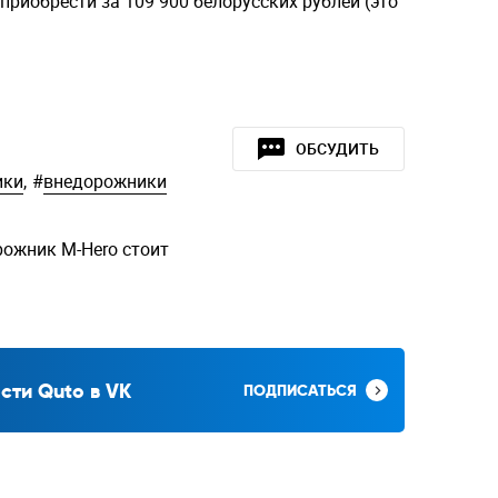
приобрести за 109 900 белорусских рублей (это
ОБСУДИТЬ
ики
,
#
внедорожники
рожник M-Hero стоит
сти Quto в VK
ПОДПИСАТЬСЯ