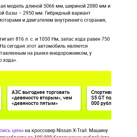
ная модель длиной 5066 мм, шириной 2080 мм и
ой базы – 2950 мм. Гибридный вариант
оторами и двигателем внутреннего сгорания,
гает 816 л. с. и 1050 Нм, запас хода равен 750
На сегодня этот автомобиль является
тавленным на рынке внедорожником, у
о хода».
АЗС выгоднее торговать
Спортивный седан
«девяносто вторым», чем
S5 GT подешевел н
«девяносто пятым»
000 рублей
лись цены
на кроссовер Nissan X-Trail. Машину