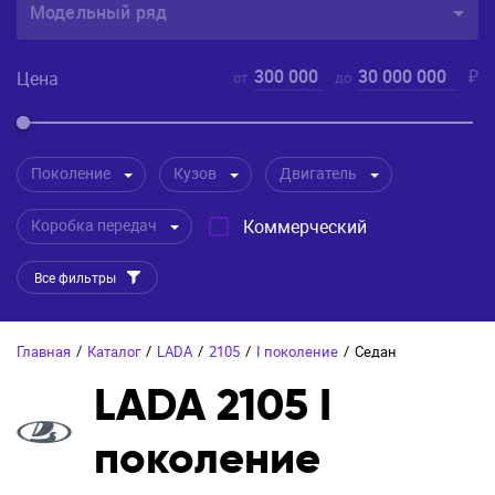
Модельный ряд
300 000
30 000 000
₽
Цена
от
до
Поколение
Кузов
Двигатель
Коробка передач
Коммерческий
Все фильтры
Главная
/
Каталог
/
LADA
/
2105
/
I поколение
/
Седан
LADA 2105 I
поколение