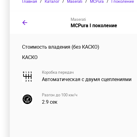
Главная
/
Каталог
/
Maserati
/
MCPura
/
I поколение
Maserati
MCPura I поколение
Стоимость владения (без КАСКО)
КАСКО
Коробка передач
Автоматическая с двумя сцеплениями
Разгон до 100 км/ч
2.9 сек