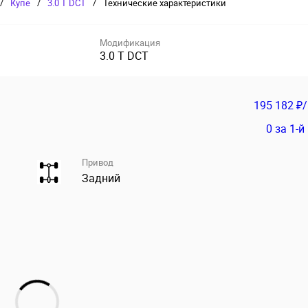
/
Купе
/
3.0 T DCT
/
Технические характеристики
Модификация
3.0 T DCT
195 182 ₽
0
за 1-й
Привод
Задний