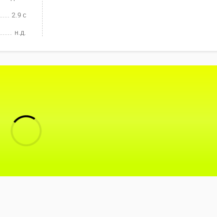
2.9 c
н.д.