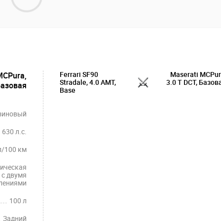
Ferrari SF90
Maserati MCPur
MCPura,
Stradale, 4.0 AMT,
3.0 T DCT, Базов
Базовая
Base
зиновый
630 л.с.
л/100 км
ическая
с двумя
лениями
100 л
Задний