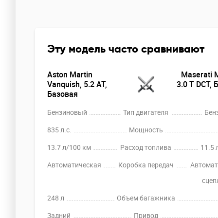
Эту модель часто сравнивают
Aston Martin
Maserati 
Vanquish, 5.2 AT,
3.0 T DCT, 
Базовая
Бензиновый
Тип двигателя
Бен
835 л.с.
Мощность
13.7 л/100 км
Расход топлива
11.5 
Автоматическая
Коробка передач
Автомат
сцеп
248 л
Объем багажника
Задний
Привод