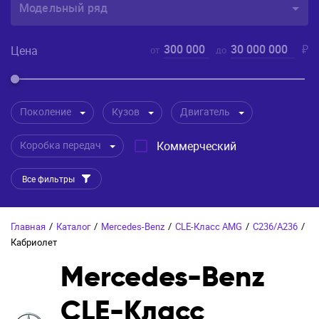
Модельный ряд
300 000
30 000 000
₽
Цена
от
до
Поколение
Кузов
Двигатель
Коробка передач
Коммерческий
Все фильтры
Главная
/
Каталог
/
Mercedes-Benz
/
CLE-Класс AMG
/
C236/A236
/
Кабриолет
Mercedes-Benz
CLE-Класс