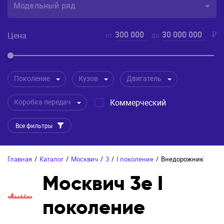
Модельный ряд
300 000
30 000 000
₽
Цена
от
до
Поколение
Кузов
Двигатель
Коробка передач
Коммерческий
Все фильтры
Главная
/
Каталог
/
Москвич
/
3
/
I поколение
/
Внедорожник
Москвич 3e I
поколение