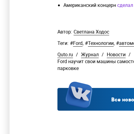
Американский концерн
сделал
Автор:
Светлана Ходос
Теги:
#
Ford
,
#
Технологии
,
#
автом
Quto.ru
/
Журнал
/
Новости
/
Ford научит свои машины самост
парковке
Все ново