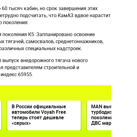
 60 тысяч кабин, но срок завершения этих
 нетрудно подсчитать, что КамАЗ вдвое нарастит
о поколения.
и поколения К5. Запланировано освоение
х тягачей, самосвалов, среднетоннажников,
различных специальных надстроек.
 выпуск внедорожного тягача нового
ая представителям строительной и
 индекс 65955.
В России официальные
MAN выпустил
автомобили Voyah Free
турбодизель новог
теперь стоят дешевле
поколения (это по
«серых»
ДВС марки)