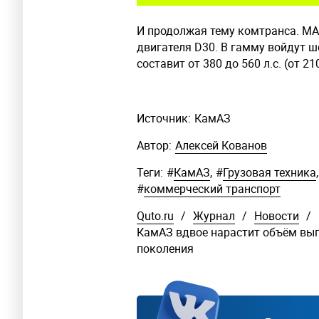
И продолжая тему комтранса. M
двигателя D30. В гамму войдут ш
составит от 380 до 560 л.с. (от 2
Источник:
КамАЗ
Автор:
Алексей Кованов
Теги:
#
КамАЗ
,
#
Грузовая техника
,
#
коммерческий транспорт
Quto.ru
/
Журнал
/
Новости
/
КамАЗ вдвое нарастит объём вып
поколения