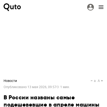
Новости
a
A
Опубликовано
13 мая 2026, 09:57
1
мин.
В России названы самые
подешевевшие в апреле машины