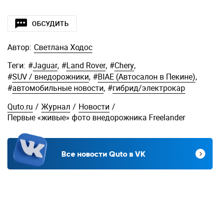
ОБСУДИТЬ
Автор:
Светлана Ходос
Теги:
#
Jaguar
,
#
Land Rover
,
#
Chery
,
#
SUV / внедорожники
,
#
BIAE (Автосалон в Пекине)
,
#
автомобильные новости
,
#
гибрид/электрокар
Quto.ru
/
Журнал
/
Новости
/
Первые «живые» фото внедорожника Freelander
Все новости Quto в VK