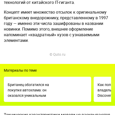
технологий от китайского IT-гиганта.
Концепт имеет множество отсылок к оригинальному
британскому внедорожнику, представленному в 1997
году — именно эти числа зашифрованы в названии
новинки. Помимо этого, внешнее оформление
напоминает «квадратный» кузов с узнаваемыми
элементами.
© Quto.ru
Материалы по теме
Британец обогатился на
Как попас
покупке автохлама: он
владельцы
оказался уникальным
Discovery 
Технические характеристики модели не раскрываются,