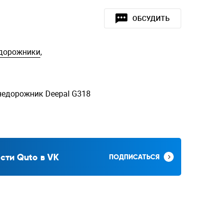
ОБСУДИТЬ
едорожники
,
недорожник Deepal G318
сти Quto в VK
ПОДПИСАТЬСЯ