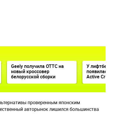
Geely получила ОТТС на
У лифтбека Lada Gr
новый кроссовер
появилась кросс-в
белорусской сборки
Active Cross
льтернативы проверенным японским
чественный авторынок лишился большинства