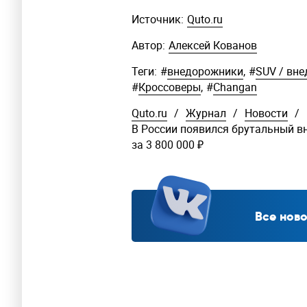
Источник:
Quto.ru
Автор:
Алексей Кованов
Теги:
#
внедорожники
,
#
SUV / вн
#
Кроссоверы
,
#
Changan
Quto.ru
/
Журнал
/
Новости
/
В России появился брутальный в
за 3 800 000 ₽
Все ново