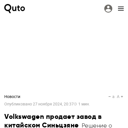
Новости
a
A
Опубликовано
27 ноября 2024, 20:37
1
мин.
Volkswagen продает завод в
китайском Синьцзяне
Решение о