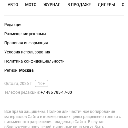
АВТО
МОТО
ЖУРНАЛ
В ПРОДАЖЕ
ДИЛЕРЫ
ОТ
Редакция
Размещение рекламы
Правовая информация
Условия использования
Политика конфиденциальности
Регион:
Москва
Quto.ru, 2026 г.
16+
Телефон редакции:
+7 495 785-17-00
Все права защищены. Полное или частичное копирование
материалов Сайта в коммерческих целях разрешено только с
письменного разрешения владельца Сайта. В случае
обнаружения нарушений, виновные лица могут быть