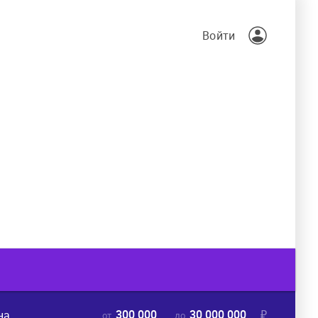
Войти
300 000
30 000 000
₽
на
от
до