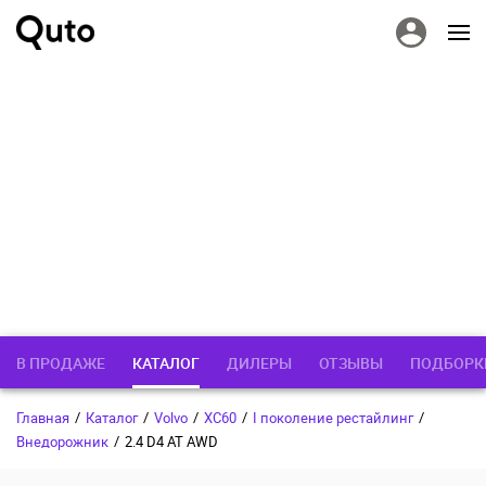
В ПРОДАЖЕ
КАТАЛОГ
ДИЛЕРЫ
ОТЗЫВЫ
ПОДБОРК
Главная
/
Каталог
/
Volvo
/
XC60
/
I поколение рестайлинг
/
Внедорожник
/
2.4 D4 AT AWD